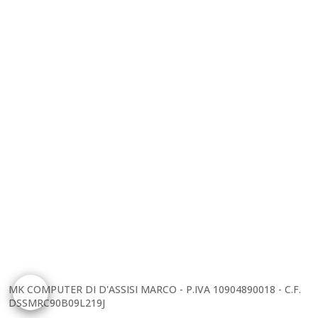
Cookie Policy
Privacy Policy
Termini E Condizioni
Termini Del Sito
Esonero Di Responsabilità
Sitemap
Contatti
Regolamento Promozioni
Login
MK COMPUTER DI D'ASSISI MARCO - P.IVA 10904890018 - C.F.
DSSMRC90B09L219J
_____