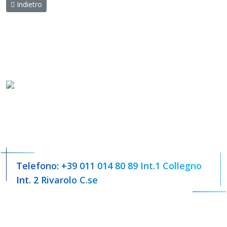
Articolo precedente: Privacy Policy
Indietro
Indirizzo: Viale XXIV Maggio, 35/C, 10093 Collegno TO - Via
Camillo Benso Cavour, 63 10086 RIvarolo (TO)
Telefono: +39 011 014 80 89 Int.1 Collegno
Int. 2 Rivarolo C.se